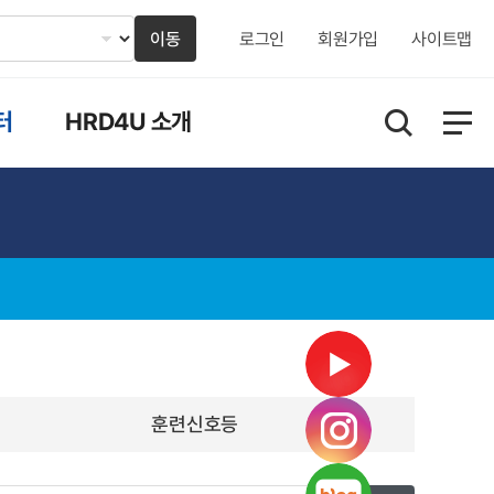
이동
로그인
회원가입
사이트맵
터
HRD4U 소개
훈련신호등