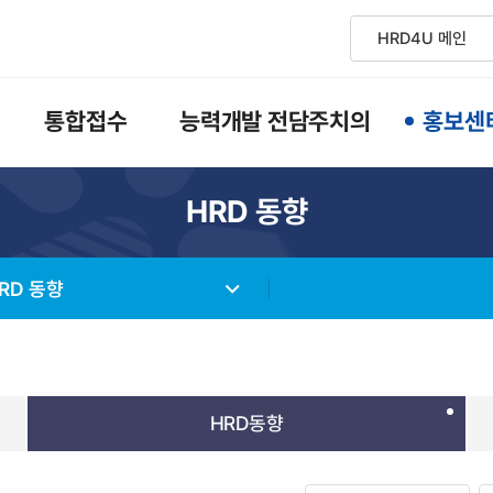
통합접수
능력개발 전담주치의
홍보센
HRD 동향
RD 동향
HRD동향