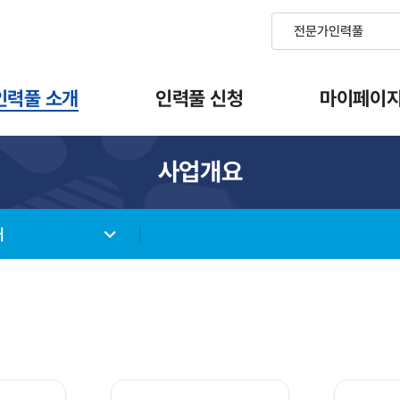
인력풀 소개
인력풀 신청
마이페이
사업개요
내