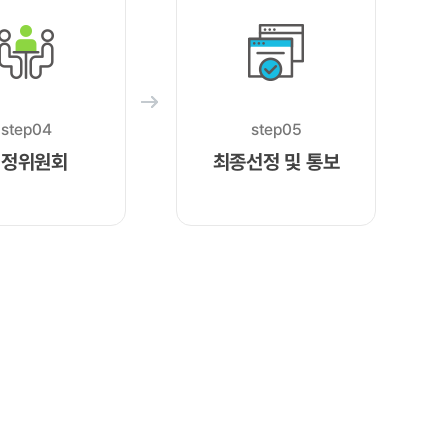
step04
step05
선정위원회
최종선정 및 통보