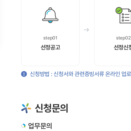
step01
step02
선정공고
선정신
신청방법 : 신청서와 관련증빙서류 온라인 업
신청문의
업무문의