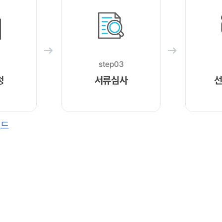
step03
청
서류심사
로드