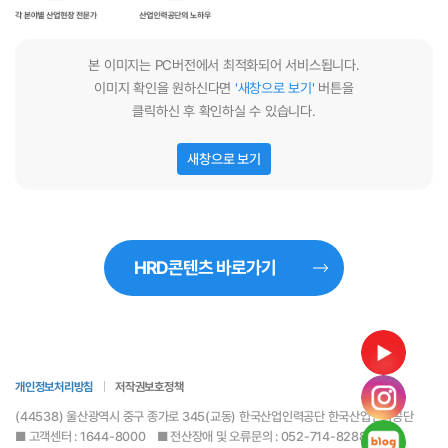
본 이미지는 PC버전에서 최적화되어 서비스됩니다.
통합접수
통합접수
이미지 확인을 원하신다면
'새창으로 보기'
버튼을
클릭하신 후 확인하실 수 있습니다.
능력개발전담 주치의
새창으로 보기
능력개발전담
주치의
HRD콘텐츠 바로가기
공지사항
홍보센터
정기간행물
카드뉴스
포토자료
개인정보처리방침
저작권보호정책
고객참여
(44538) 울산광역시 중구 종가로 345(교동) 한국산업인력공단 한국산업인력공단
■ 고객센터 : 1644-8000 ■ 전산장애 및 오류문의 : 052-714-8288