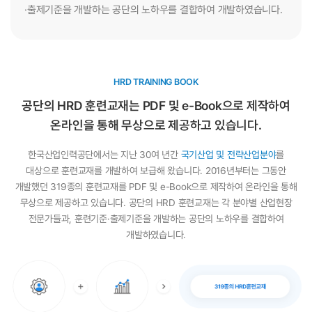
·출제기준을 개발하는 공단의 노하우를 결합하여 개발하였습니다.
훈련지원
사업소개
사업주직업능력개발훈련
체계적현장훈련
국가인적자원개발컨소시엄
HRD TRAINING BOOK
일학습병행
공단의 HRD 훈련교재는 PDF 및 e-Book으로
제작하여
JOBPLUSTV
온라인을 통해 무상으로 제공하고 있습니다.
지역인적자원개발위원회
한국산업인력공단에서는 지난 30여 년간
국기산업 및 전략산업분야
를
산업별 인적자원개발위원회
대상으로 훈련교재를 개발하여 보급해 왔습니다.
2016년부터는 그동안
인재키움훈련 과정소개
개발했던 319종의 훈련교재를 PDF 및 e-Book으로 제작하여 온라인을 통해
무상으로 제공하고 있습니다.
공단의 HRD 훈련교재는 각 분야별 산업현장
HRD확산/인프라 지원
전문가들과, 훈련기준·출제기준을 개발하는 공단의 노하우를 결합하여
직업능력의 달
개발하였습니다.
인적자원개발컨퍼런스
HRD콘텐츠
전문가 인력풀
인적자원개발 우수기관인증