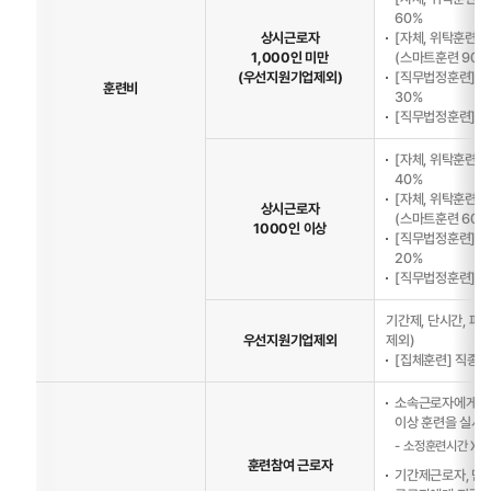
60%
상시근로자
[자체, 위탁훈련] 
1,000인 미만
(스마트훈련 90%
(우선지원기업제외)
[직무법정훈련] (
훈련비
30%
[직무법정훈련] (
[자체, 위탁훈련]
40%
[자체, 위탁훈련] 
상시근로자
(스마트훈련 60%
1000인 이상
[직무법정훈련] (
20%
[직무법정훈련] (
기간제, 단시간, 파
우선지원기업제외
제외)
[집체훈련] 직종별
소속근로자에게 5일
이상 훈련을 실시한
소정훈련시간 X 시
훈련참여 근로자
기간제근로자, 단