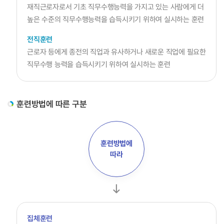
재직근로자로서 기초 직무수행능력을 가지고 있는 사람에게 더
훈련지원
사업소개
높은 수준의 직무수행능력을 습득시키기 위하여 실시하는 훈련
사업주직업능력개발훈련
전직훈련
체계적현장훈련
근로자 등에게 종전의 직업과 유사하거나 새로운 직업에 필요한
국가인적자원개발컨소시엄
직무수행 능력을 습득시키기 위하여 실시하는 훈련
일학습병행
JOBPLUSTV
지역인적자원개발위원회
훈련방법에 따른 구분
산업별 인적자원개발위원회
인재키움훈련 과정소개
훈련방법에
HRD확산/인프라 지원
따라
직업능력의 달
인적자원개발컨퍼런스
HRD콘텐츠
전문가 인력풀
집체훈련
인적자원개발 우수기관인증