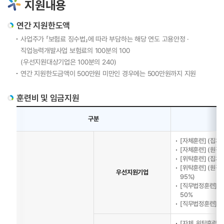
지원내용
연간 지원한도액
사업주가 「보험료 징수법」에 따라 부담하는 해당 연도 고용안정 ·
직업능력개발사업 보험료의 100분의 100
(우선지원대상기업은 100분의 240)
연간 지원한도금액이 500만원 미만인 경우에는 500만원까지 지원
훈련비 및 임금지원
구분
[자체훈련] (집체
[자체훈련] (원격
[위탁훈련] (집체
[위탁훈련] (원격
우선지원기업
95%)
[직무법정훈련] (
50%
[직무법정훈련] (
[자체, 위탁훈련]