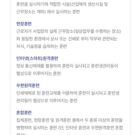
훈련을 실시하기에 적합한 시설(산업체의 생산시설 및
근무장소는 제외) 에서 실시하는 훈련
통합접수
현장훈련
통합접수
근로자가 사업장의 실제 근무장소(일상업무를 수행하는 장소)
와 동일한 환경에서 상사 또는 선배로 부터 직무와 관련되는
지식, 기술등을 습득하는 훈련
능력개발전담 주치의
능력개발전담
주치의
인터넷(스마트)
원격훈련
정보 통신매체를 활용하여 훈련이 실시되고 훈련생관리등이
웹상으로 이루어지는 훈련
공지사항
홍보센터
우편원격훈련
정기간행물
인쇄매체로 된 훈련교재를 이용하여 훈련이 실시되고 훈련생
관리등이 웹상으로 이루어지는 훈련
카드뉴스
혼합훈련
포토자료
집체훈련, 현장훈련 및 원격훈련 중에서 두 종류 이상의 훈련을
고객참여
병행하여 실시하는 훈련 (단, 인터넷 훈련과 우편원격훈련 혼합