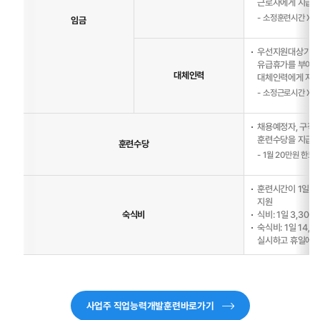
근로자에게 지급한
소정훈련시간 X 시
임금
우선지원대상기업 
유급휴가를 부여하
대체인력
대체인력에게 지급
소정근로시간 X 시
채용예정자, 구직자
훈련수당을 지급한
훈련수당
1월 20만원 한도
훈련시간이 1일 
지원
숙식비
식비: 1일 3,30
숙식비: 1일 14,
실시하고 휴일에도 
사업주 직업능력개발훈련바로가기