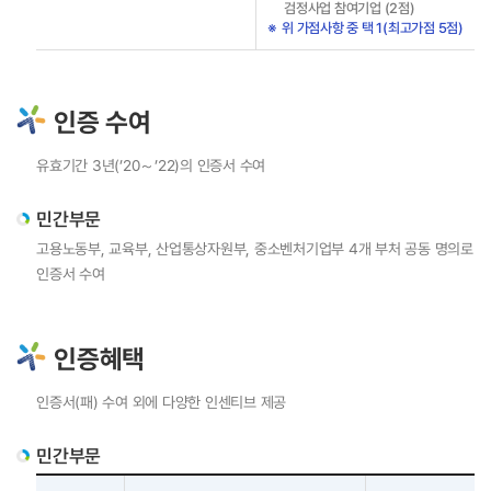
검정사업 참여기업 (2점)
훈련지원
위 가점사항 중 택 1(최고가점 5점)
사업소개
사업주직업능력개발훈련
체계적현장훈련
인증 수여
국가인적자원개발컨소시엄
일학습병행
유효기간 3년(’20～’22)의 인증서 수여
JOBPLUSTV
민간부문
지역인적자원개발위원회
고용노동부, 교육부, 산업통상자원부, 중소벤처기업부 4개 부처 공동 명의로
산업별 인적자원개발위원회
인증서 수여
인재키움훈련 과정소개
HRD확산/인프라 지원
인증혜택
직업능력의 달
인적자원개발컨퍼런스
인증서(패) 수여 외에 다양한 인센티브 제공
HRD콘텐츠
민간부문
전문가 인력풀
인적자원개발 우수기관인증