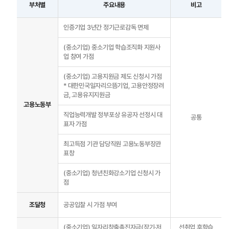
부처별
주요내용
비고
인증기업 3년간 정기근로감독 면제
통합접수
통합접수
(중소기업) 중소기업 학습조직화 지원사
업 참여 가점
(중소기업) 고용지원금 제도 신청시 가점
능력개발전담 주치의
능력개발전담
* 대한민국일자리으뜸기업, 고용안정장려
금, 고용유지지원금
주치의
고용노동부
직업능력개발 정부포상 유공자 선정시 대
공통
표자 가점
공지사항
홍보센터
최고득점 기관 담당직원 고용노동부장관
표창
정기간행물
(중소기업) 청년친화강소기업 신청시 가
카드뉴스
점
포토자료
조달청
공공입찰 시 가점 부여
고객참여
(중소기업) 일자리창출촉진자금(장기·저
선취업 후학습