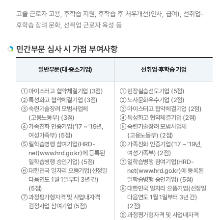
고졸 근로자 고용, 후학습 지원, 후학습 후 처우개선(인사, 급여), 선취업-
후학습 장려 문화, 선취업 근로자 육성 등
민간부문 심사 시 가점 부여사항
일반부문(대·중소기업)
선취업·후학습 기업
마이스터고 협약체결기업 (3점)
현장실습선도기업 (5점)
①
①
특성화고 협약체결기업 (3점)
노사문화우수기업 (2점)
②
②
숙련기술장려 모범사업체
마이스터고 협약체결기업 (2점)
③
③
(고용노동부) (3점)
특성화고 협약체결기업 (2점)
④
가족친화 인증기업('17 ~ '19년,
숙련기술장려 모범사업체
④
⑤
여성가족부) (5점)
(고용노동부) (2점)
일학습병행 참여기업(HRD-
가족친화 인증기업('17 ~ '19년,
⑤
⑥
HRD4U
net(www.hrd.go.kr)에 등록된
여성가족부) (2점)
일학습병행 승인기업) (5점)
일학습병행 참여기업(HRD-
⑦
대한민국 일자리 으뜸기업(선정일
net(www.hrd.go.kr)에 등록된
⑥
다음연도 1월 1일부터 3년 간)
일학습병행 승인기업) (5점)
(5점)
대한민국 일자리 으뜸기업(선정일
⑧
HRD4U
과정평가형자격 및 사업내자격
다음연도 1월 1일부터 3년 간)
⑦
검정사업 참여기업 (5점)
(2점)
과정평가형자격 및 사업내자격
⑨