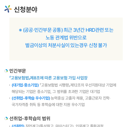
신청분야
※ (공공·민간부문 공통) 최근 3년간 HRD관련 또는
노동 관계법 위반으로
벌금이상의 처분사실이 있는경우 신청 불가
민간부문
「고용보험법」제8조에 따른 고용보험 가입 사업장
(대기업·중소기업)
「고용보험법 시행령」제12조의 우선지원대상 기업에
해당되는 기업은 중소기업, 그 범위를 초과한 기업은 대기업
(선취업-후학습 우수기업)
능력중심 고졸자 채용, 고졸근로자 진학·
국가자격증 취득 등 후학습에 대한 지원 우수기업
선취업-후학습의 범위
(선취업)
직업계고(특성화고, 마이스터고), 인문계고 특화과정,