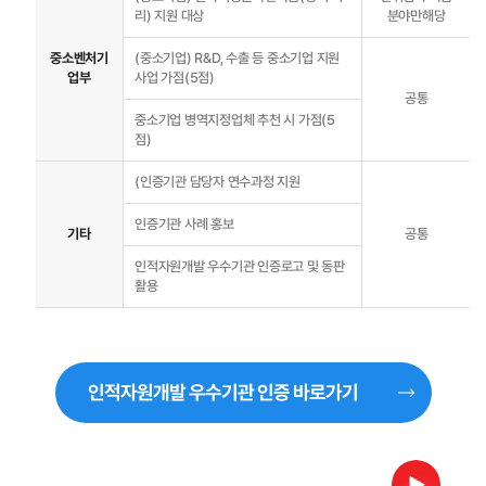
리) 지원 대상
분야만해당
HRD4U
HRD4U 소개
중소벤처기
(중소기업) R&D, 수출 등 중소기업 지원
업부
사업 가점(5점)
서비스소개
공통
중소기업 병역지정업체 추천 시 가점(5
점)
마이페이지
마이페이지
(인증기관 담당자 연수과정 지원
회원정보관리
인증기관 사례 홍보
기타
공통
인적자원개발 우수기관 인증로고 및 동판
활용
인적자원개발 우수기관 인증 바로가기