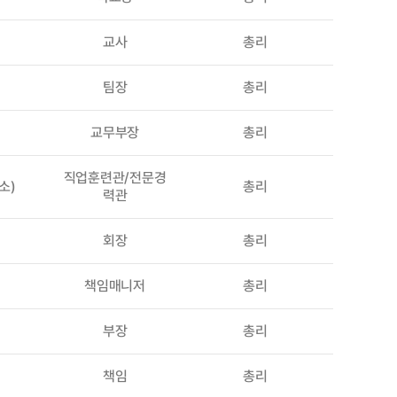
교사
총리
팀장
총리
교무부장
총리
직업훈련관/전문경
소)
총리
력관
회장
총리
책임매니저
총리
부장
총리
책임
총리