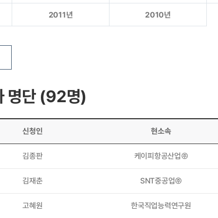
2011년
2010년
 명단 (92명)
신청인
현소속
김종판
케이피항공산업㈜
김재춘
SNT중공업㈜
고혜원
한국직업능력연구원