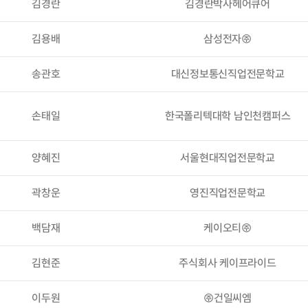
김경란
김경란박사헤어큐어
김용배
삼성전자㈜
송관호
대신정보통신직업전문학교
손태일
한국폴리텍대학 남인천캠퍼스
양혜진
서울현대직업전문학교
곽창운
영진직업전문학교
백담재
케이오티㈜
김현준
주식회사 케이프라이드
이두원
㈜건일씨엠