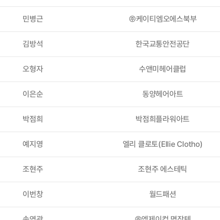
민병근
㈜케이티엠오에스북부
김방석
한국교통안전공단
오형자
수앤미헤어클럽
이은순
동양헤어아트
박점희
박점희플라워아트
예지영
엘리 클로토(Ellie Clotho)
조현주
조현주 에스테틱
이번창
월드패션
송영광
㈜엠제이컴 명장텐