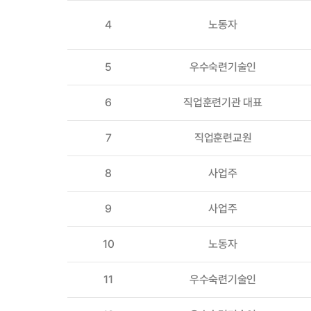
4
노동자
5
우수숙련기술인
6
직업훈련기관 대표
7
직업훈련교원
8
사업주
9
사업주
10
노동자
11
우수숙련기술인