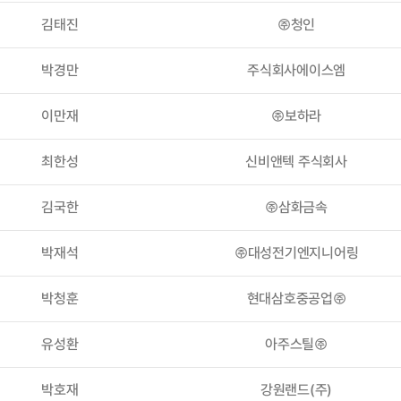
김태진
㈜청인
박경만
주식회사에이스엠
이만재
㈜보하라
최한성
신비앤텍 주식회사
김국한
㈜삼화금속
박재석
㈜대성전기엔지니어링
박청훈
현대삼호중공업㈜
유성환
아주스틸㈜
박호재
강원랜드(주)