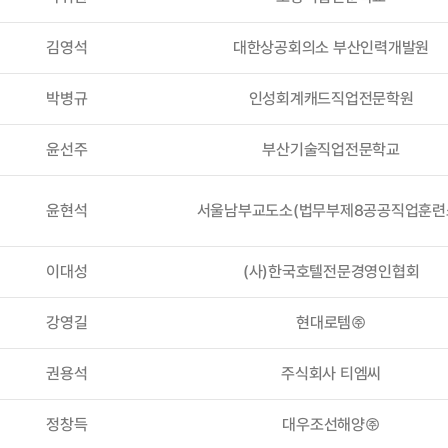
김영석
대한상공회의소 부산인력개발원
박병규
인성회계캐드직업전문학원
윤선주
부산기술직업전문학교
윤현석
서울남부교도소(법무부제8공공직업훈련
이대성
(사)한국호텔전문경영인협회
강영길
현대로템㈜
권용석
주식회사 티엠씨
정창득
대우조선해양㈜