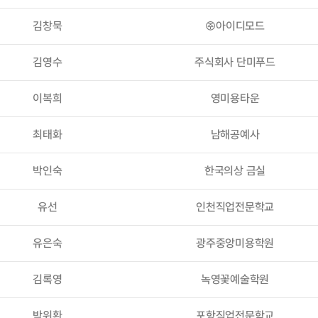
김창묵
㈜아이디모드
김영수
주식회사 단미푸드
이복희
영미용타운
최태화
남해공예사
박인숙
한국의상 금실
유선
인천직업전문학교
유은숙
광주중앙미용학원
김록영
녹영꽃예술학원
박위환
포항직업전문학교