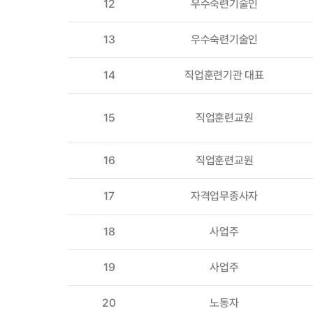
12
우수숙련기술인
13
우수숙련기술인
14
직업훈련기관 대표
15
직업훈련교원
16
직업훈련교원
17
자격업무종사자
18
사업주
19
사업주
20
노동자