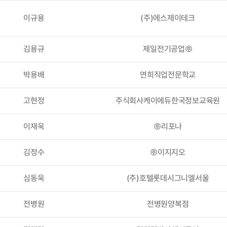
이규용
(주)에스제이테크
김용규
제일전기공업㈜
박용배
연희직업전문학교
고현정
주식회사케이에듀한국정보교육원
이재욱
㈜리포나
김정수
㈜이지지오
심동욱
(주)호텔롯데시그니엘서울
전병원
전병원양복점