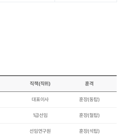
직책(직위)
훈격
대표이사
훈장(동탑)
1급선임
훈장(철탑)
선임연구원
훈장(석탑)