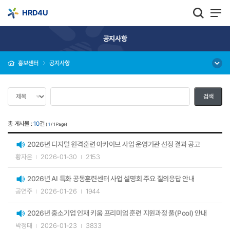
HRD4U
공지사항
홍보센터
공지사항
총 게시물 :
10
건
(
1
/ 1 Page)
2026년 디지털 원격훈련 아카이브 사업 운영기관 선정 결과 공고
황자은
2026-01-30
2153
2026년 AI 특화 공동훈련센터 사업 설명회 주요 질의응답 안내
공연주
2026-01-26
1944
2026년 중소기업 인재 키움 프리미엄 훈련 지원과정 풀(Pool) 안내
박정태
2026-01-23
3833