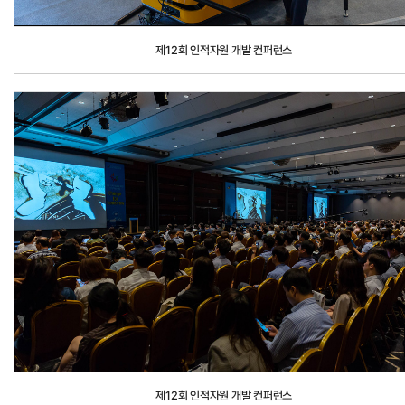
제12회 인적자원 개발 컨퍼런스
제12회 인적자원 개발 컨퍼런스