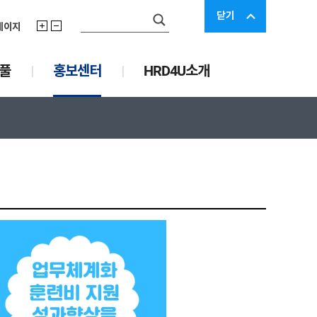
닫기
페이지
력풀
홍보센터
HRD4U소개