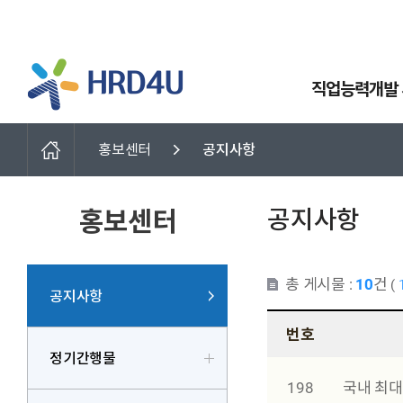
직업능력개발
홍보센터
공지사항
공지사항
홍보센터
총 게시물 :
10
건
(
공지사항
번호
정기간행물
198
국내 최대