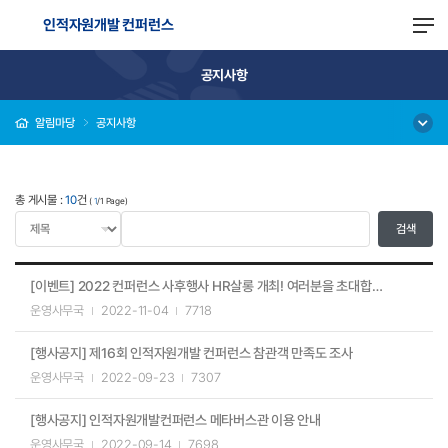
인적자원개발 컨퍼런스
공지사항
알림마당
공지사항
총 게시물 :
10
건
(
1
/1 Page)
[이벤트] 2022 컨퍼런스 사후행사 HR살롱 개최! 여러분을 초대합니다~ (필수 준비물은 '명함')
운영사무국
2022-11-04
7718
[행사공지] 제16회 인적자원개발 컨퍼런스 참관객 만족도 조사
운영사무국
2022-09-23
7307
[행사공지] 인적자원개발컨퍼런스 메타버스관 이용 안내
운영사무국
2022-09-14
7698