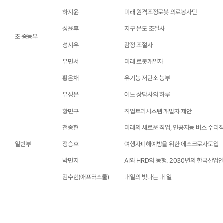
하지윤
미래 원격조정로봇 의료봉사단
성윤후
지구 온도 조절사
초·중등부
성시우
감정 조절사
유민서
미래 로봇개발자
황은채
유기농 저탄소 농부
유성은
어느 상담사의 하루
황민구
직업트리시스템 개발자 제안
천종현
미래의 새로운 직업, 인공지능 버스 수리
일반부
정승호
여행자피해예방을 위한 에스크로사도입
박민지
AI와 HRD의 동행. 2030년의 한국산업
김수현(애프터스쿨)
내일의 빛나는 내 일