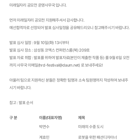
미래일자리 공모전 운영사무국 입니다.
먼저 미래일자리 공모전 지원해주셔서 감사합니다.
예선합격자로 선정되어 발표 심사일정을 공유해드리오니 참고해주시기 바랍니다.
발표 심사 일정 : 9월 10일(화) 13시부터
발표 심사 장소 : 삼성동 코엑스 컨퍼런스룸(북) 209호
발표 자료 취합 : 발표를 위하여 발표자료(본인이 제출한 작품 등) 를 9월 6일 오전
까지 사무국 이메일(
hrd-festival@daum.net
) 로 보내주세요!
아울러 팀으로 지원하신 분들은 정확한 팀명과 소속 팀원명까지 작성하여 보내주
시기 바랍니다.
참고 : 발표 순서
구 분
이름(대표자명)
제목
박연수
미래의 수중 도시
계효민
로봇을 위한 패션디자이너