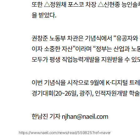
https://www.naeil.com/news/read/559825?ref=naver