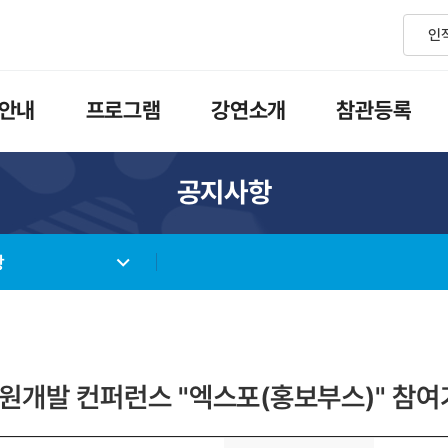
안내
프로그램
강연소개
참관등록
공지사항
항
자원개발 컨퍼런스 "엑스포(홍보부스)" 참여