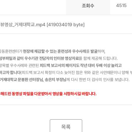
4515
조회수
상_거제대학교.mp4 [419034019 byte]
 공동훈련센터가
현장에 체감할 수 있는 훈련성과 우수사례
를
발굴
하여,
첨부파일과 같이 우수기관 전담자의 인터뷰 영상자료
를 함께 제공해 드립니다.
가항목별 우수사례와 관련된
피드백 보고서의 페이지도 작년 대비 두배 이상 늘리고
하고자 합니다
(피드백 보고서 확정이 다소 늦어진 점은 위와 같은 사안때문이니 양해 
거제대학교 문봉환 선터장님, 송은지 부장님
께 다시 한번 더 감사의 인사를 보냅니다.
부해드린 동영상 파일을 다운받아서 영상을 시청하시길 바랍니다.
목록