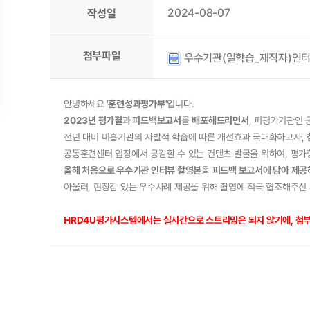
2024-08-07
작성일
첨부파일
우수기관(일학습_재직자)인터뷰영
안녕하세요
'훈련성과평가부'
입니다.
2023년 평가결과 피드백보고서
를
배포해드리면서
, 피평가기관인
전년 대비 미흡기관의 자발적 학습에 따른 개선효과 극대화하고자,
공동훈련센터 입장에서 공감할 수 있는 컨텐츠 발굴을 위하여, 평
올해 처음으로 우수기관 인터뷰 촬영본
을
피드백 보고서에 담아 제공
아울러, 현장감 있는 우수사례 제공을 위해 촬영에 적극 협조해주신
HRD4U평가시스템에서는 실시간으로 스트리밍은 되지 않기에, 첨