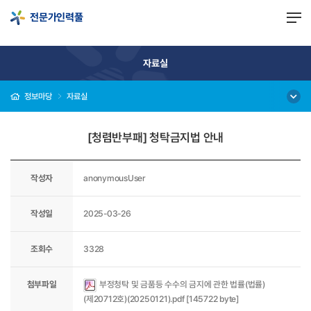
-->
전문가인력풀
자료실
정보마당
자료실
[청렴반부패] 청탁금지법 안내
작성자
anonymousUser
작성일
2025-03-26
조회수
3328
첨부파일
부정청탁 및 금품등 수수의 금지에 관한 법률(법률)
(제20712호)(20250121).pdf [145722 byte]